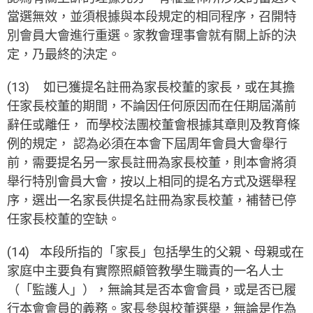
當選無效，並須根據與本段規定的相同程序，召開特
別會員大會進行重選。家教會理事會就有關上訴的決
定，乃最終的決定。
(13) 如已獲提名註冊為家長校董的家長，或在其擔
任家長校董的期間，不論因任何原因而在任期屆滿前
辭任或離任， 而學校法團校董會根據其章則及教育條
例的規定， 認為必須在本會下屆周年會員大會舉行
前，需要提名另一家長註冊為家長校董，則本會將須
舉行特別會員大會，按以上相同的提名方式及選舉程
序，選出一名家長供提名註冊為家長校董，補替已停
任家長校董的空缺。
(14) 本段所指的「家長」包括學生的父親、母親或在
家庭中主要負有實際照顧管教學生職責的一名人士
（「監護人」），無論其是否本會會員，或是否已履
行本會會員的義務。家長參與校董選舉，無論是作為